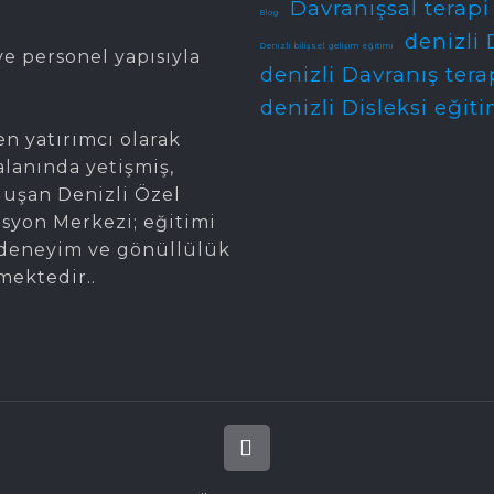
Davranışsal terapi
Blog
denizli 
Denizli bilişsel gelişim eğitimi
e personel yapısıyla
denizli Davranış tera
denizli Disleksi eğiti
en yatırımcı olarak
alanında yetişmiş,
oluşan Denizli Özel
asyon Merkezi; eğitimi
gi, deneyim ve gönüllülük
mektedir..