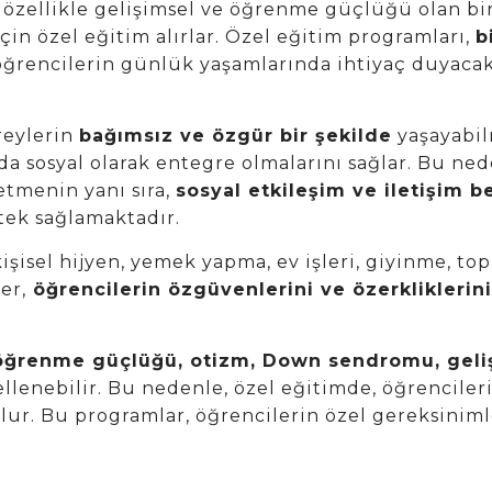
, özellikle gelişimsel ve öğrenme güçlüğü olan bir
çin özel eğitim alırlar. Özel eğitim programları,
b
 öğrencilerin günlük yaşamlarında ihtiyaç duyaca
reylerin
bağımsız ve özgür bir şekilde
yaşayabil
a sosyal olarak entegre olmalarını sağlar. Bu ned
etmenin yanı sıra,
sosyal etkileşim ve iletişim b
tek sağlamaktadır.
şisel hijyen, yemek yapma, ev işleri, giyinme, to
er,
öğrencilerin özgüvenlerini ve özerkliklerini
 öğrenme güçlüğü, otizm, Down sendromu, geli
ellenebilir. Bu nedenle, özel eğitimde, öğrencile
r. Bu programlar, öğrencilerin özel gereksinimler