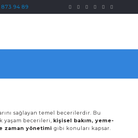
) 873 94 89
rını sağlayan temel becerilerdir. Bu
ük yaşam becerileri,
kişisel bakım, yeme-
 ve zaman yönetimi
gibi konuları kapsar.