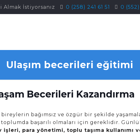
i Almak İstiyorsanız
0 (258) 241 61 51
0 (552
Ulaşım becerileri eğitimi
aşam Becerileri Kazandırma
bireylerin bağımsız ve özgür bir şekilde yaşamala
e toplumda başarılı olmaları için gereklidir. Günl
 işleri, para yönetimi, toplu taşıma kullanımı