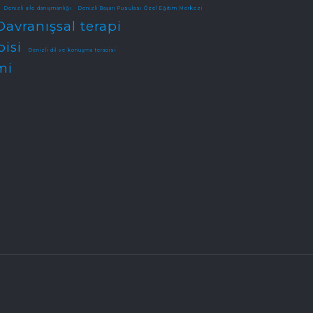
Denizli aile danışmanlığı
Denizli Başarı Pusulası Özel Eğitim Merkezi
Davranışsal terapi
pisi
Denizli dil ve konuşma terapisi
mi