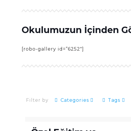
Okulumuzun İçinden Gö
[robo-gallery id=”6252″]
Filter by
Categories
Tags