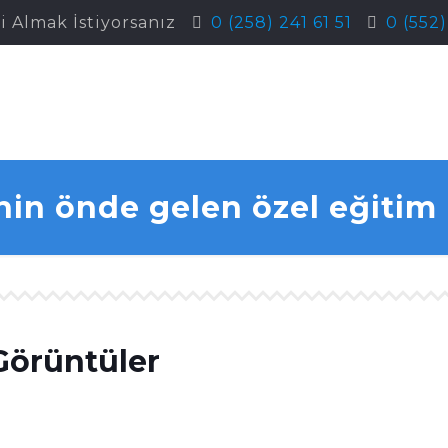
i Almak İstiyorsanız
0 (258) 241 61 51
0 (552
’nin önde gelen özel eğitim
örüntüler