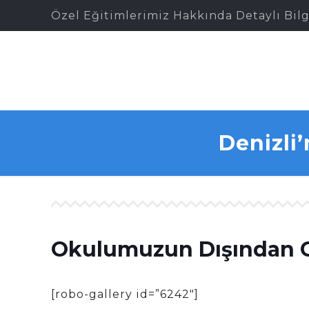
Özel Eğitimlerimiz Hakkında Detaylı Bilg
Denizli
Okulumuzun Dışından G
[robo-gallery id=”6242″]