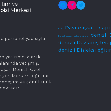
itim ve
Facebook
Instagram
Twitter
pisi Merkezi
Davranışsal terapi
Blog
denizli 
Denizli bilişsel gelişim eğitimi
e personel yapısıyla
denizli Davranış tera
denizli Disleksi eğiti
en yatırımcı olarak
alanında yetişmiş,
oluşan Denizli Özel
asyon Merkezi; eğitimi
gi, deneyim ve gönüllülük
mektedir..