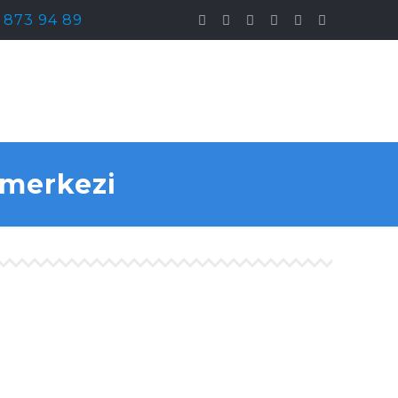
) 873 94 89
 merkezi