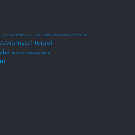
Denizli aile danışmanlığı
Denizli Başarı Pusulası Özel Eğitim Merkezi
Davranışsal terapi
pisi
Denizli dil ve konuşma terapisi
mi