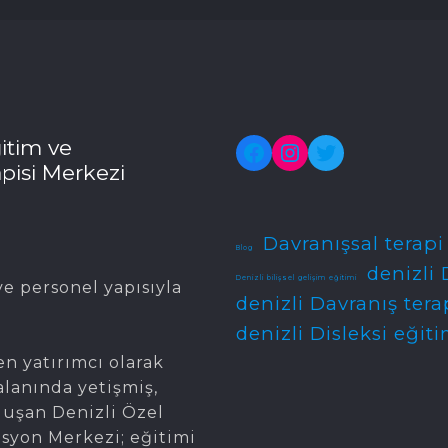
itim ve
Facebook
Instagram
Twitter
pisi Merkezi
Davranışsal terapi
Blog
denizli 
Denizli bilişsel gelişim eğitimi
e personel yapısıyla
denizli Davranış tera
denizli Disleksi eğiti
en yatırımcı olarak
alanında yetişmiş,
oluşan Denizli Özel
asyon Merkezi; eğitimi