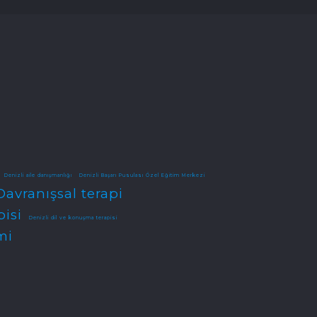
Denizli aile danışmanlığı
Denizli Başarı Pusulası Özel Eğitim Merkezi
Davranışsal terapi
pisi
Denizli dil ve konuşma terapisi
mi