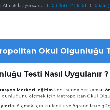
i Almak İstiyorsanız
0 (258) 241 61 51
0 (552
ropolitan Okul Olgunluğu T
luğu Testi Nasıl Uygulanır ?
itasyon Merkezi
,
eğitim
konusunda her zaman
ö
 olgunluğunu ölçmek için Metropolitan Okul Olgu
yleri
ni ölçmek için kullanılır ve öğrencilerin güç