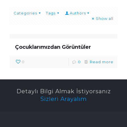
Categories
Tags
Authors
Show all
Çocuklarımızdan Görüntüler
0
0
Read more
Detaylı Bilgi Almak İstiyorsanız
Sizleri Arayalım