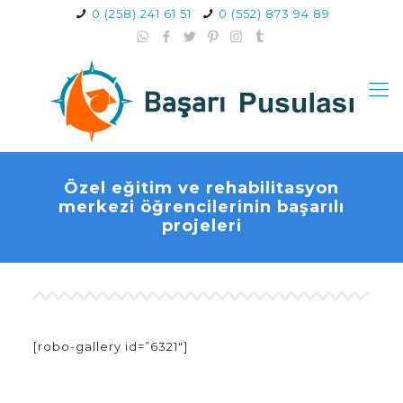
0 (258) 241 61 51
0 (552) 873 94 89
Özel eğitim ve rehabilitasyon
merkezi öğrencilerinin başarılı
projeleri
[robo-gallery id=”6321″]