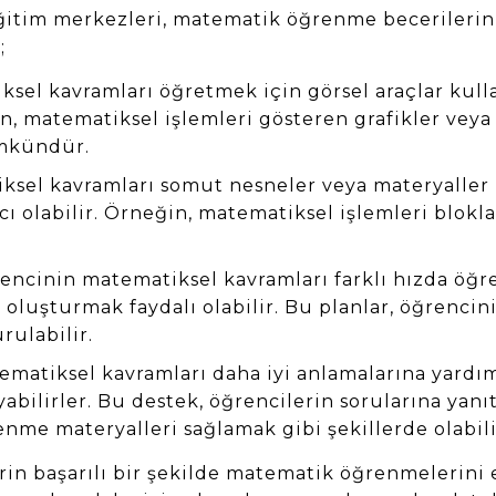
ğitim merkezleri, matematik öğrenme becerilerini 
;
ksel kavramları öğretmek için görsel araçlar kull
in, matematiksel işlemleri gösteren grafikler vey
ümkündür.
sel kavramları somut nesneler veya materyaller 
cı olabilir. Örneğin, matematiksel işlemleri blok
rencinin matematiksel kavramları farklı hızda öğr
 oluşturmak faydalı olabilir. Bu planlar, öğrencin
rulabilir.
matiksel kavramları daha iyi anlamalarına yardım
yabilirler. Bu destek, öğrencilerin sorularına yan
nme materyalleri sağlamak gibi şekillerde olabili
erin başarılı bir şekilde matematik öğrenmelerini 