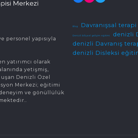
pisi Merkezi
Davranışsal terapi
Blog
denizli 
Denizli bilişsel gelişim eğitimi
e personel yapısıyla
denizli Davranış tera
denizli Disleksi eğiti
en yatırımcı olarak
alanında yetişmiş,
oluşan Denizli Özel
asyon Merkezi; eğitimi
gi, deneyim ve gönüllülük
mektedir..