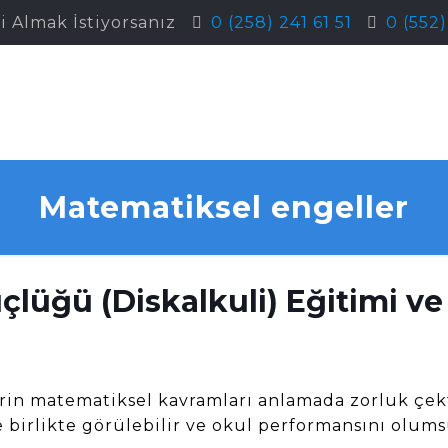
i Almak İstiyorsanız
0 (258) 241 61 51
0 (552
Matematiksel engeller
üğü (Diskalkuli) Eğitimi ve
erin matematiksel kavramları anlamada zorluk çe
 birlikte görülebilir ve okul performansını olums