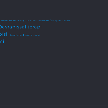
Denizli aile danışmanlığı
Denizli Başarı Pusulası Özel Eğitim Merkezi
Davranışsal terapi
pisi
Denizli dil ve konuşma terapisi
mi