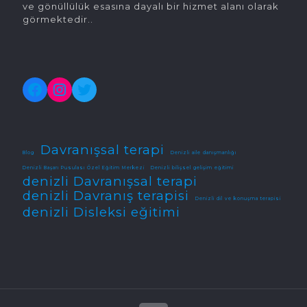
ve gönüllülük esasına dayalı bir hizmet alanı olarak
görmektedir..
Facebook
Instagram
Twitter
Davranışsal terapi
Blog
Denizli aile danışmanlığı
Denizli Başarı Pusulası Özel Eğitim Merkezi
Denizli bilişsel gelişim eğitimi
denizli Davranışsal terapi
denizli Davranış terapisi
Denizli dil ve konuşma terapisi
denizli Disleksi eğitimi