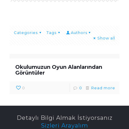
Categories
Tags
Authors
Show all
Okulumuzun Oyun Alanlarından
Görüntüler
0
0
Read more
Detaylı Bilgi Almak İstiyorsanız
Sizleri Arayalım