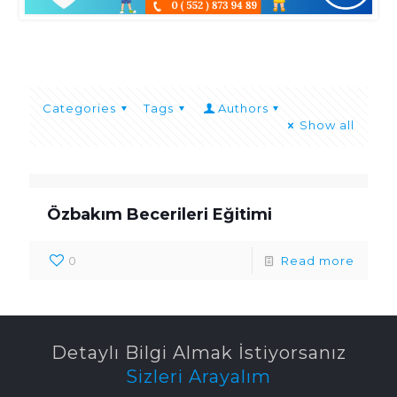
Categories
Tags
Authors
Show all
Özbakım Becerileri Eğitimi
0
Read more
Detaylı Bilgi Almak İstiyorsanız
Sizleri Arayalım