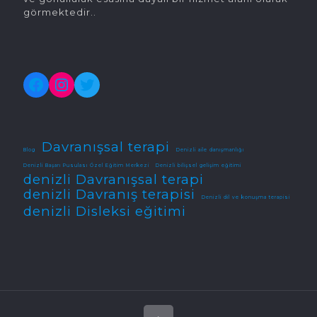
görmektedir..
Facebook
Instagram
Twitter
Davranışsal terapi
Blog
Denizli aile danışmanlığı
Denizli Başarı Pusulası Özel Eğitim Merkezi
Denizli bilişsel gelişim eğitimi
denizli Davranışsal terapi
denizli Davranış terapisi
Denizli dil ve konuşma terapisi
denizli Disleksi eğitimi