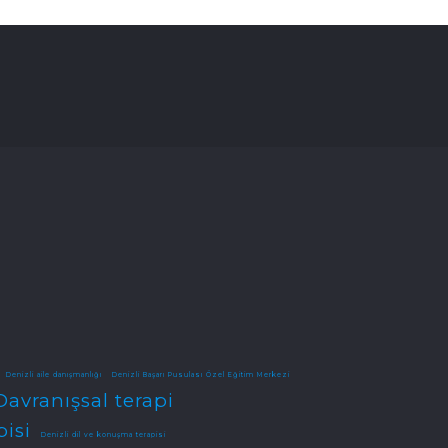
Denizli aile danışmanlığı
Denizli Başarı Pusulası Özel Eğitim Merkezi
Davranışsal terapi
pisi
Denizli dil ve konuşma terapisi