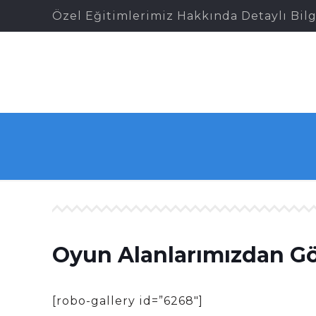
Özel Eğitimlerimiz Hakkında Detaylı Bilg
Oyun Alanlarımızdan G
[robo-gallery id=”6268″]