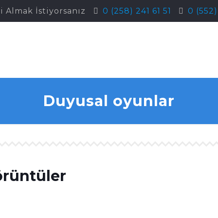
i Almak İstiyorsanız
0 (258) 241 61 51
0 (552
Duyusal oyunlar
örüntüler