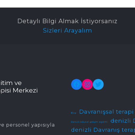
Detaylı Bilgi Almak İstiyorsanız
Sizleri Arayalım
itim ve
Facebook
Instagram
Twitter
pisi Merkezi
Davranışsal terapi
Blog
denizli 
Denizli bilişsel gelişim eğitimi
e personel yapısıyla
denizli Davranış tera