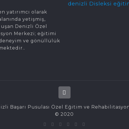
denizli Disleksi eğiti
en yatırımcı olarak
alanında yetişmiş,
oluşan Denizli Özel
asyon Merkezi; eğitimi
gi, deneyim ve gönüllülük
mektedir..
izli Başarı Pusulası Özel Eğitim ve Rehabilitasyo
© 2020