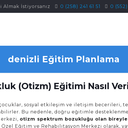
i Almak İstiyorsanız
0 (258) 241 61 51
0 (552
denizli Eğitim Planlama
uk (Otizm) Eğitimi Nasıl Veri
ocuklar, sosyal etkileşim ve iletişim becerileri, tek
yabilirler. Bu nedenle, doğru eğitimle desteklenme
Merkezi,
otizm spektrum bozukluğu olan bireyle
 Özel Eğitim ve Rehabilitasyon Merkezi olarak, y