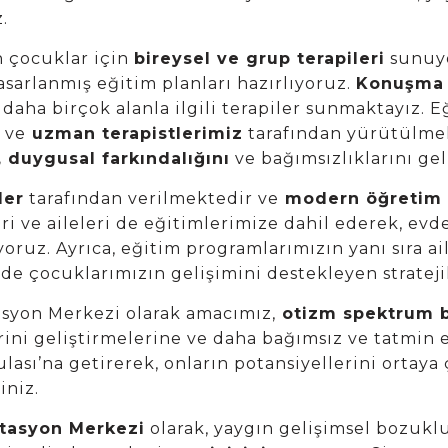
.
n çocuklar için
bireysel ve grup terapileri
sunuyo
tasarlanmış eğitim planları hazırlıyoruz.
Konuşma v
daha birçok alanla ilgili terapiler sunmaktayız. 
ş ve
uzman terapistlerimiz
tarafından yürütülmek
i, duygusal farkındalığını
ve bağımsızlıklarını ge
ler
tarafından verilmektedir ve
modern öğretim t
ri ve aileleri de eğitimlerimize dahil ederek, ev
oruz. Ayrıca, eğitim programlarımızın yanı sıra a
de çocuklarımızın gelişimini destekleyen stratejil
asyon Merkezi olarak amacımız,
otizm spektrum 
rini geliştirmelerine ve daha bağımsız ve tatmin 
sulası’na getirerek, onların potansiyellerini ortay
iniz.
itasyon Merkezi
olarak, yaygın gelişimsel bozukl