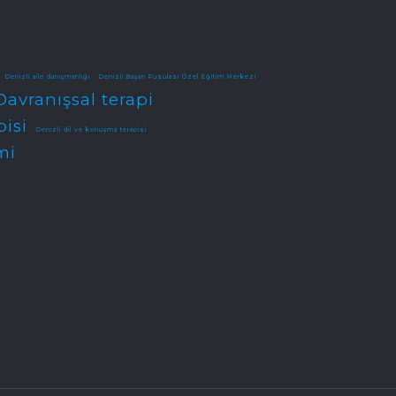
Denizli aile danışmanlığı
Denizli Başarı Pusulası Özel Eğitim Merkezi
Davranışsal terapi
pisi
Denizli dil ve konuşma terapisi
mi