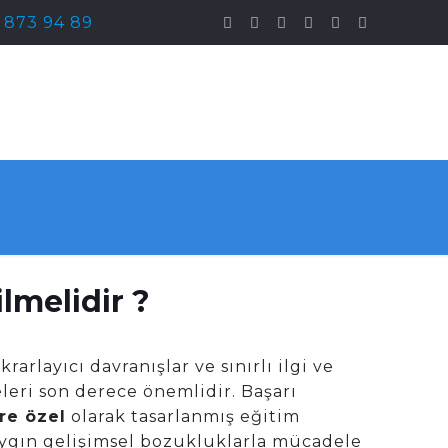
) 873 94 89
lmelidir ?
rarlayıcı davranışlar ve sınırlı ilgi ve
leri son derece önemlidir. Başarı
re özel
olarak tasarlanmış eğitim
aygın gelişimsel bozukluklarla mücadele