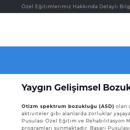
Özel Eğitimlerimiz Hakkında Detaylı Bilg
Yaygın Gelişimsel Bozukl
Otizm spektrum bozukluğu (ASD)
olan ç
aktiviteler gibi alanlarda zorluklar yaşa
Pusulası Özel Eğitim ve Rehabilitasyon 
programları sunmaktadır. Başarı Pusulası