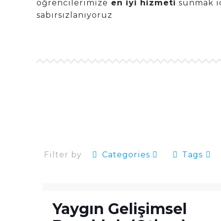
öğrencilerimize
en iyi hizmeti
sunmak iç
sabırsızlanıyoruz
Filter by
Categories
Tags
Yaygın Gelişimsel