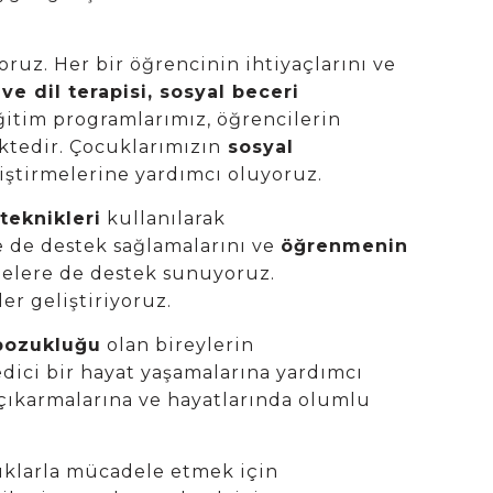
ruz. Her bir öğrencinin ihtiyaçlarını ve
e dil terapisi, sosyal beceri
Eğitim programlarımız, öğrencilerin
tedir. Çocuklarımızın
sosyal
liştirmelerine yardımcı oluyoruz.
eknikleri
kullanılarak
de de destek sağlamalarını ve
öğrenmenin
ilelere de destek sunuyoruz.
er geliştiriyoruz.
bozukluğu
olan bireylerin
edici bir hayat yaşamalarına yardımcı
a çıkarmalarına ve hayatlarında olumlu
uklarla mücadele etmek için