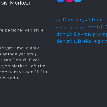
pisi Merkezi
Davranışsal terapi
Blog
denizli 
Denizli bilişsel gelişim eğitimi
e personel yapısıyla
denizli Davranış tera
denizli Disleksi eğiti
en yatırımcı olarak
alanında yetişmiş,
oluşan Denizli Özel
asyon Merkezi; eğitimi
gi, deneyim ve gönüllülük
mektedir..