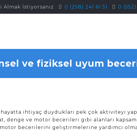
i Almak İstiyorsanız
0 (258) 241 61 51
0 (552
insel ve fiziksel uyum beceri
hayatta ihtiyaç duydukları pek çok aktiviteyi yap
t, denge ve motor becerileri gibi alanları kapsam
motor becerilerini geliştirmelerine yardımcı olma