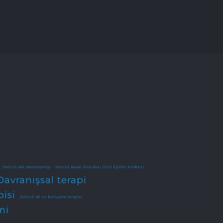
Denizli aile danışmanlığı
Denizli Başarı Pusulası Özel Eğitim Merkezi
Davranışsal terapi
pisi
Denizli dil ve konuşma terapisi
mi