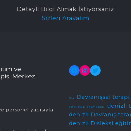
Detaylı Bilgi Almak İstiyorsanız
Sizleri Arayalım
itim ve
Facebook
Instagram
Twitter
pisi Merkezi
Davranışsal terapi
Blog
denizli 
Denizli bilişsel gelişim eğitimi
e personel yapısıyla
denizli Davranış tera
denizli Disleksi eğiti