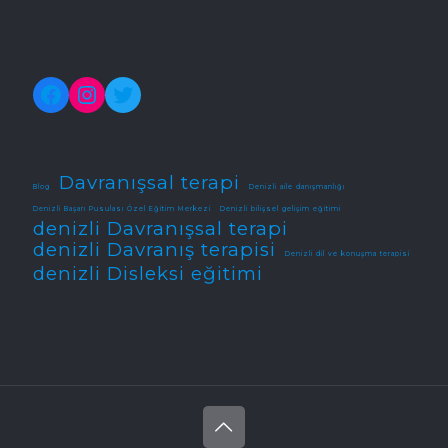
Facebook
Instagram
Twitter
Davranışsal terapi
Blog
Denizli aile danışmanlığı
Denizli Başarı Pusulası Özel Eğitim Merkezi
Denizli bilişsel gelişim eğitimi
denizli Davranışsal terapi
denizli Davranış terapisi
Denizli dil ve konuşma terapisi
denizli Disleksi eğitimi