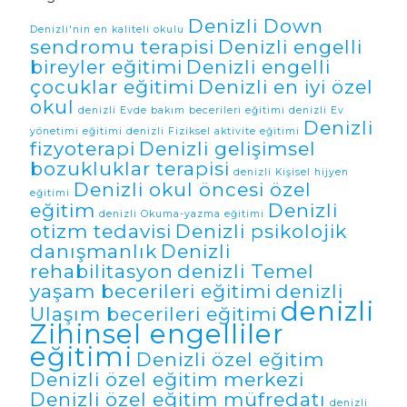
Denizli Down
Denizli'nin en kaliteli okulu
sendromu terapisi
Denizli engelli
bireyler eğitimi
Denizli engelli
çocuklar eğitimi
Denizli en iyi özel
okul
denizli Evde bakım becerileri eğitimi
denizli Ev
Denizli
yönetimi eğitimi
denizli Fiziksel aktivite eğitimi
fizyoterapi
Denizli gelişimsel
bozukluklar terapisi
denizli Kişisel hijyen
Denizli okul öncesi özel
eğitimi
eğitim
Denizli
denizli Okuma-yazma eğitimi
otizm tedavisi
Denizli psikolojik
danışmanlık
Denizli
rehabilitasyon
denizli Temel
yaşam becerileri eğitimi
denizli
denizli
Ulaşım becerileri eğitimi
Zihinsel engelliler
eğitimi
Denizli özel eğitim
Denizli özel eğitim merkezi
Denizli özel eğitim müfredatı
denizli