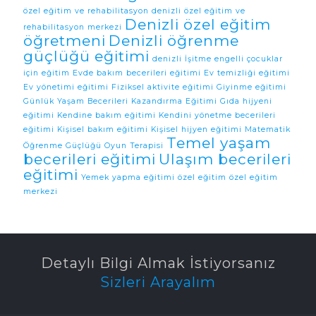
özel eğitim ve rehabilitasyon
denizli özel eğitim ve
Denizli özel eğitim
rehabilitasyon merkezi
öğretmeni
Denizli öğrenme
güçlüğü eğitimi
denizli İşitme engelli çocuklar
için eğitim
Evde bakım becerileri eğitimi
Ev temizliği eğitimi
Ev yönetimi eğitimi
Fiziksel aktivite eğitimi
Giyinme eğitimi
Günlük Yaşam Becerileri Kazandırma Eğitimi
Gıda hijyeni
eğitimi
Kendine bakım eğitimi
Kendini yönetme becerileri
eğitimi
Kişisel bakım eğitimi
Kişisel hijyen eğitimi
Matematik
Temel yaşam
Öğrenme Güçlüğü
Oyun Terapisi
becerileri eğitimi
Ulaşım becerileri
eğitimi
Yemek yapma eğitimi
özel eğitim
özel eğitim
merkezi
Detaylı Bilgi Almak İstiyorsanız
Sizleri Arayalım