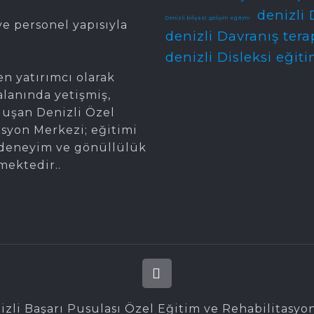
denizli 
Denizli bilişsel gelişim eğitimi
e personel yapısıyla
denizli Davranış tera
denizli Disleksi eğiti
en yatırımcı olarak
alanında yetişmiş,
oluşan Denizli Özel
asyon Merkezi; eğitimi
gi, deneyim ve gönüllülük
mektedir..
izli Başarı Pusulası Özel Eğitim ve Rehabilitasyo