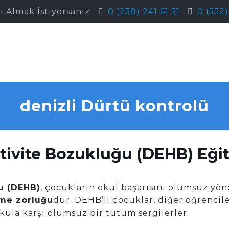
i Almak İstiyorsanız
0 (258) 241 61 51
0 (552
denizli Dürtü kontrolü
tivite Bozukluğu (DEHB) Eğiti
ğu (DEHB)
, çocukların okul başarısını olumsuz yön
me zorluğu
dur. DEHB’li çocuklar, diğer öğrencile
kula karşı olumsuz bir tutum sergilerler.