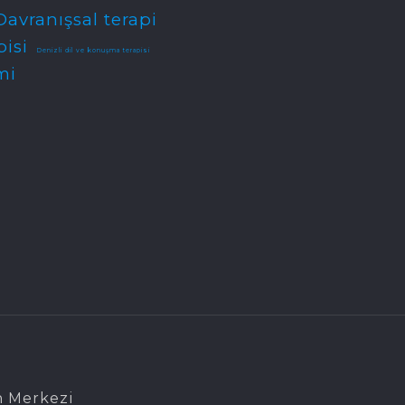
Davranışsal terapi
pisi
Denizli dil ve konuşma terapisi
mi
n Merkezi