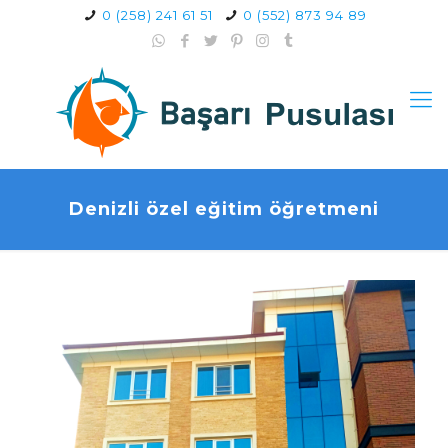
0 (258) 241 61 51
0 (552) 873 94 89
Denizli özel eğitim öğretmeni