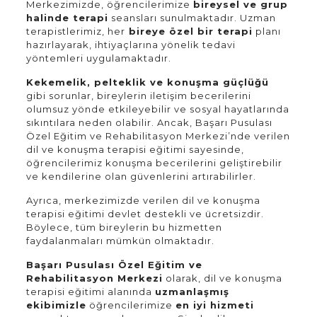
Merkezimizde, öğrencilerimize
bireysel ve grup
halinde terapi
seansları sunulmaktadır. Uzman
terapistlerimiz, her
bireye özel bir terapi
planı
hazırlayarak, ihtiyaçlarına yönelik tedavi
yöntemleri uygulamaktadır.
Kekemelik, pelteklik ve konuşma güçlüğü
gibi sorunlar, bireylerin iletişim becerilerini
olumsuz yönde etkileyebilir ve sosyal hayatlarında
sıkıntılara neden olabilir. Ancak, Başarı Pusulası
Özel Eğitim ve Rehabilitasyon Merkezi’nde verilen
dil ve konuşma terapisi eğitimi sayesinde,
öğrencilerimiz konuşma becerilerini geliştirebilir
ve kendilerine olan güvenlerini artırabilirler.
Ayrıca, merkezimizde verilen dil ve konuşma
terapisi eğitimi devlet destekli ve ücretsizdir.
Böylece, tüm bireylerin bu hizmetten
faydalanmaları mümkün olmaktadır.
Başarı Pusulası Özel Eğitim ve
Rehabilitasyon Merkezi
olarak, dil ve konuşma
terapisi eğitimi alanında
uzmanlaşmış
ekibimizle
öğrencilerimize
en iyi hizmeti