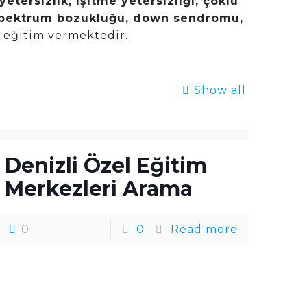
etersizlik, işitme yetersizliği, çoklu
 spektrum bozukluğu, down sendromu,
 eğitim vermektedir.
Show all
Denizli Özel Eğitim
Merkezleri Arama
0
0
Read more