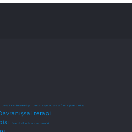
Denizli aile danışmanlığı
Denizli Başarı Pusulası Özel Eğitim Merkezi
Davranışsal terapi
pisi
Denizli dil ve konuşma terapisi
mi