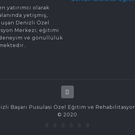
en yatırımcı olarak
alanında yetişmiş,
oluşan Denizli Özel
asyon Merkezi; eğitimi
gi, deneyim ve gönüllülük
mektedir..
izli Başarı Pusulası Özel Eğitim ve Rehabilitasyo
© 2020