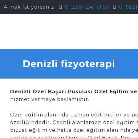
i Almak İstiyorsanız
0 (258) 241 61 51
0 (552
Denizli fizyoterapi
Denizli Özel Başarı Pusulası Özel Eğitim v
hizmet vermeye başlamıştır.
Özel eğitim alanında uzman eğitimciler ve pe
özelliğindedir. Çeşitli alanlardan özel eğitim 
bizzat eğitim ve hatta özel eğitim alanında ye
kadrolardan oluşan Denizli Özel Başarı Pusul