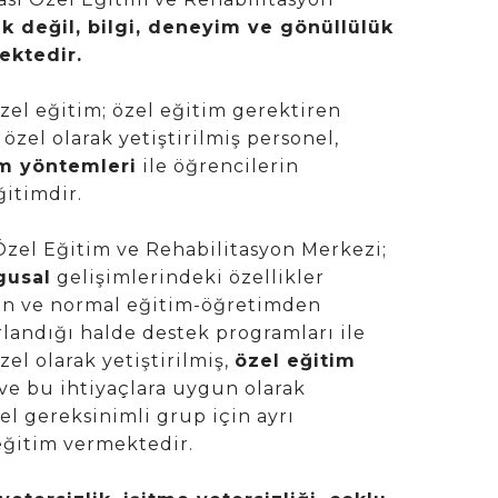
rak değil, bilgi, deneyim ve gönüllülük
ektedir.
zel eğitim; özel eğitim gerektiren
 özel olarak yetiştirilmiş personel,
im yöntemleri
ile öğrencilerin
itimdir.
Özel Eğitim ve Rehabilitasyon Merkezi;
ygusal
gelişimlerindeki özellikler
ren ve normal eğitim-öğretimden
landığı halde destek programları ile
zel olarak yetiştirilmiş,
özel eğitim
 ve bu ihtiyaçlara uygun olarak
l gereksinimli grup için ayrı
eğitim vermektedir.