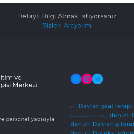
Detaylı Bilgi Almak İstiyorsanız
Sizleri Arayalım
itim ve
Facebook
Instagram
Twitter
pisi Merkezi
Davranışsal terapi
Blog
denizli 
Denizli bilişsel gelişim eğitimi
e personel yapısıyla
denizli Davranış tera
denizli Disleksi eğiti