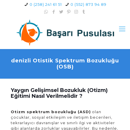
0 (258) 241 61 51
0 (552) 873 94 89
denizli Otistik Spektrum Bozukluğu
(OSB)
Yaygın Gelişimsel Bozukluk (Otizm)
Eğitimi Nasıl Verilmelidir ?
Otizm spektrum bozukluğu (ASD)
olan
çocuklar, sosyal etkileşim ve iletişim becerileri,
tekrarlayıcı davranışlar ve sınırlı ilgi ve aktiviteler
gibi alanlarda zorluklar yaşayabilirler. Bu nedenle,