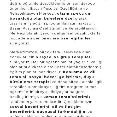
doğru eğitimle desteklenmeleri son derece
önemlidir. Başarı Pusulası Özel Eğitim ve
Rehabilitasyon Merkezi,
otizm spektrum
bozukluğu olan bireylere özel
olarak
tasarlanmış eğitim programları sunmaktadır.
Başarı Pusulası Özel Eğitim ve Rehabilitasyon
Merkezi olarak, yaygın gelişimsel bozukluklarla
mücadele eden bireylere
özel eğitimler
sunuyoruz.
Merkezimizde, birçok farklı seviyede olan
çocuklar için
bireysel ve grup terapileri
sunuyoruz. Her bir öğrencinin ihtiyaçlarını ve ilgi
alanlarını dikkate alarak özel olarak tasarlanmış
eğitim planları hazırlıyoruz.
Konuşma ve dil
terapisi, sosyal beceri geliştirme, duyu
bütünleme terapisi
ve daha birçok alanla ilgili
terapiler sunmaktayız. Eğitim programlarımız,
öğrencilerin bireysel ihtiyaçlarına göre
özelleştirilmiş ve
uzman terapistlerimiz
tarafından yürütülmektedir. Çocuklarımızın
sosyal becerilerini, dil ve iletişim
becerilerini, duygusal farkındalığını
ve
bağımsızlıklarını geliştirmelerine yardımcı