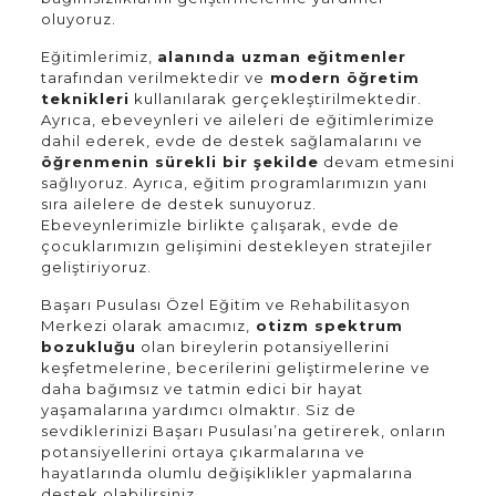
oluyoruz.
Eğitimlerimiz,
alanında uzman eğitmenler
tarafından verilmektedir ve
modern öğretim
teknikleri
kullanılarak gerçekleştirilmektedir.
Ayrıca, ebeveynleri ve aileleri de eğitimlerimize
dahil ederek, evde de destek sağlamalarını ve
öğrenmenin sürekli bir şekilde
devam etmesini
sağlıyoruz. Ayrıca, eğitim programlarımızın yanı
sıra ailelere de destek sunuyoruz.
Ebeveynlerimizle birlikte çalışarak, evde de
çocuklarımızın gelişimini destekleyen stratejiler
geliştiriyoruz.
Başarı Pusulası Özel Eğitim ve Rehabilitasyon
Merkezi olarak amacımız,
otizm spektrum
bozukluğu
olan bireylerin potansiyellerini
keşfetmelerine, becerilerini geliştirmelerine ve
daha bağımsız ve tatmin edici bir hayat
yaşamalarına yardımcı olmaktır. Siz de
sevdiklerinizi Başarı Pusulası’na getirerek, onların
potansiyellerini ortaya çıkarmalarına ve
hayatlarında olumlu değişiklikler yapmalarına
destek olabilirsiniz.