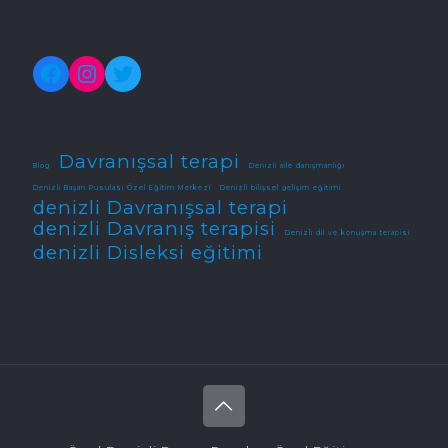
Facebook
Instagram
Twitter
Davranışsal terapi
Blog
Denizli aile danışmanlığı
Denizli Başarı Pusulası Özel Eğitim Merkezi
Denizli bilişsel gelişim eğitimi
denizli Davranışsal terapi
denizli Davranış terapisi
Denizli dil ve konuşma terapisi
denizli Disleksi eğitimi