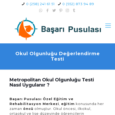
0 (258) 241 61 51
0 (552) 873 94 89
Okul Olgunluğu Değerlendirme
Testi
Metropolitan Okul Olgunluğu Testi
Nasıl Uygulanır ?
Başarı Pusulası Özel Eğitim ve
Rehabilitasyon Merkezi
,
eğitim
konusunda her
zaman
öncü
olmuştur. Okul öncesi, ilkokul,
ortaokul ve lise düzeyinde öğrencilerin