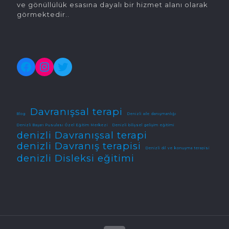
ve gönüllülük esasına dayalı bir hizmet alanı olarak
görmektedir..
Facebook
Instagram
Twitter
Davranışsal terapi
Blog
Denizli aile danışmanlığı
Denizli Başarı Pusulası Özel Eğitim Merkezi
Denizli bilişsel gelişim eğitimi
denizli Davranışsal terapi
denizli Davranış terapisi
Denizli dil ve konuşma terapisi
denizli Disleksi eğitimi