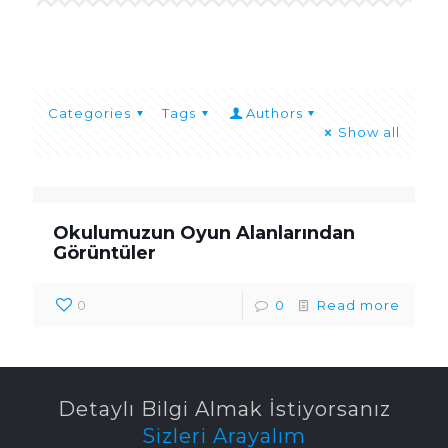
Categories
Tags
Authors
Show all
Okulumuzun Oyun Alanlarından
Görüntüler
0
0
Read more
Detaylı Bilgi Almak İstiyorsanız
Sizleri Arayalım