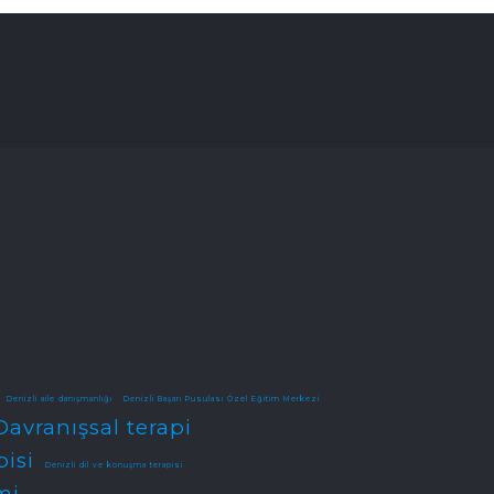
Denizli aile danışmanlığı
Denizli Başarı Pusulası Özel Eğitim Merkezi
Davranışsal terapi
pisi
Denizli dil ve konuşma terapisi
mi