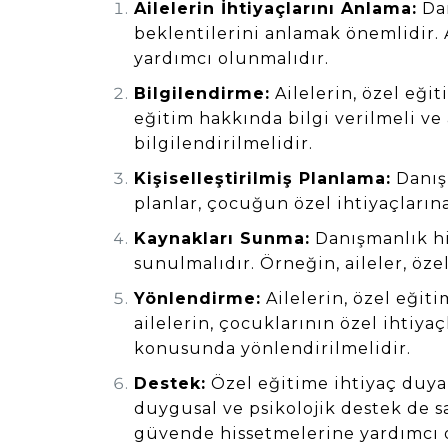
Ailelerin İhtiyaçlarını Anlama:
Dan
beklentilerini anlamak önemlidir. A
yardımcı olunmalıdır.
Bilgilendirme:
Ailelerin, özel eği
eğitim hakkında bilgi verilmeli ve
bilgilendirilmelidir.
Kişiselleştirilmiş Planlama:
Danışm
planlar, çocuğun özel ihtiyaçlarına
Kaynakları Sunma:
Danışmanlık hi
sunulmalıdır. Örneğin, aileler, öze
Yönlendirme:
Ailelerin, özel eğit
ailelerin, çocuklarının özel ihtiya
konusunda yönlendirilmelidir.
Destek:
Özel eğitime ihtiyaç duyan
duygusal ve psikolojik destek de s
güvende hissetmelerine yardımcı o