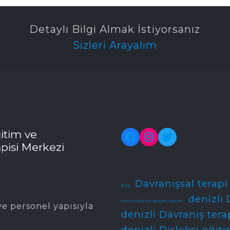
Detaylı Bilgi Almak İstiyorsanız
Sizleri Arayalım
itim ve
Facebook
Instagram
Twitter
pisi Merkezi
Davranışsal terapi
Blog
denizli 
Denizli bilişsel gelişim eğitimi
e personel yapısıyla
denizli Davranış tera
denizli Disleksi eğiti