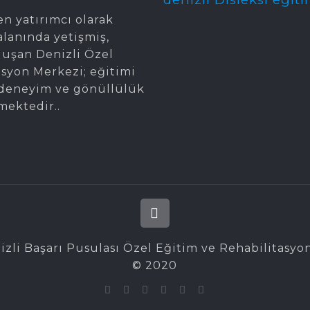
en yatırımcı olarak
alanında yetişmiş,
oluşan Denizli Özel
asyon Merkezi; eğitimi
gi, deneyim ve gönüllülük
mektedir..
izli Başarı Pusulası Özel Eğitim ve Rehabilitasyo
© 2020