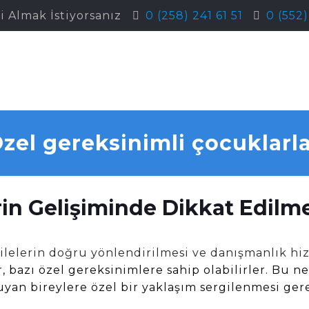
i Almak İstiyorsanız
0 (258) 241 61 51
0 (552
Özel gereksinimli çocuklarl
in Gelişiminde Dikkat Edilm
 ailelerin doğru yönlendirilmesi ve danışmanlık h
, bazı özel gereksinimlere sahip olabilirler. Bu 
uyan bireylere özel bir yaklaşım sergilenmesi ge