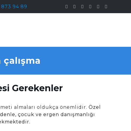
) 873 94 89
a çalışma
esi Gerekenler
izmeti almaları oldukça önemlidir.
Özel
nedenle, çocuk ve ergen danışmanlığı
rekmektedir.