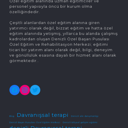
Özel eğitim alanında uzman eğitimciler ve
personel yapısıyla öncü bir kurum olma
özelliğindedir.
Çeşitli alanlardan özel eğitim alanına giren
yatırımcı olarak değil, bizzat eğitim ve hatta özel
eğitim alanında yetişmiş, yıllarca bu alanda çalışmış
kadrolardan oluşan Denizli Özel Başarı Pusulası
Özel Eğitim ve Rehabilitasyon Merkezi; eğitimi
ticari bir yatırım alanı olarak değil, bilgi, deneyim
ve gönüllülük esasına dayalı bir hizmet alanı olarak
görmektedir..
Facebook
Instagram
Twitter
Davranışsal terapi
Blog
Denizli aile danışmanlığı
Denizli Başarı Pusulası Özel Eğitim Merkezi
Denizli bilişsel gelişim eğitimi