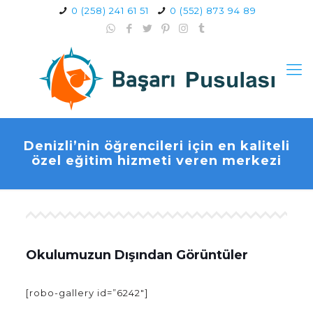
0 (258) 241 61 51
0 (552) 873 94 89
Denizli’nin öğrencileri için en kaliteli
özel eğitim hizmeti veren merkezi
Okulumuzun Dışından Görüntüler
[robo-gallery id=”6242″]