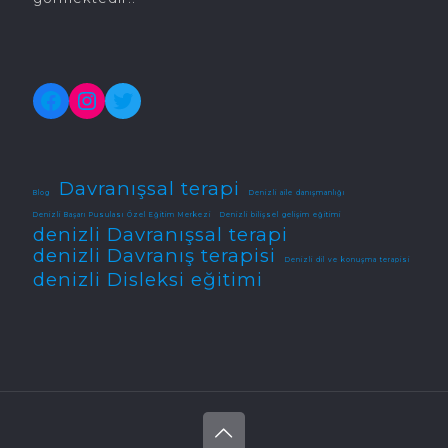
Facebook
Instagram
Twitter
Davranışsal terapi
Blog
Denizli aile danışmanlığı
Denizli Başarı Pusulası Özel Eğitim Merkezi
Denizli bilişsel gelişim eğitimi
denizli Davranışsal terapi
denizli Davranış terapisi
Denizli dil ve konuşma terapisi
denizli Disleksi eğitimi