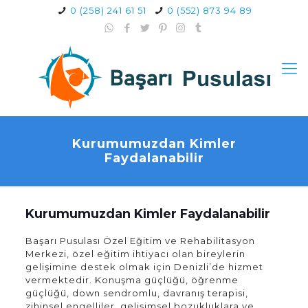
0 (258) 241 61 51
0 (552) 873 94 89
Kurumumuzdan Kimler
Faydalanabilir
Kurumumuzdan Kimler Faydalanabilir
Başarı Pusulası Özel Eğitim ve Rehabilitasyon
Merkezi, özel eğitim ihtiyacı olan bireylerin
gelişimine destek olmak için Denizli’de hizmet
vermektedir. Konuşma güçlüğü, öğrenme
güçlüğü, down sendromlu, davranış terapisi,
zihinsel engelliler, gelişimsel bozukluklara ve